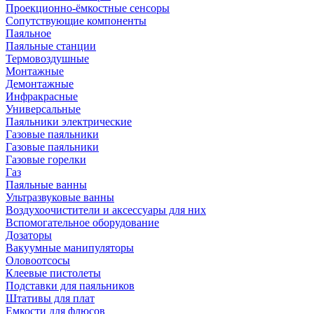
Проекционно-ёмкостные сенсоры
Сопутствующие компоненты
Паяльное
Паяльные станции
Термовоздушные
Монтажные
Демонтажные
Инфракрасные
Универсальные
Паяльники электрические
Газовые паяльники
Газовые паяльники
Газовые горелки
Газ
Паяльные ванны
Ультразвуковые ванны
Воздухоочистители и аксессуары для них
Вспомогательное оборудование
Дозаторы
Вакуумные манипуляторы
Оловоотсосы
Клеевые пистолеты
Подставки для паяльников
Штативы для плат
Емкости для флюсов