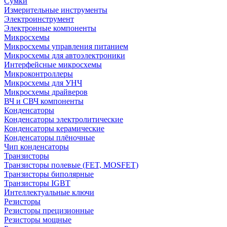
Сумки
Измерительные инструменты
Электроинструмент
Электронные компоненты
Микросхемы
Микросхемы управления питанием
Микросхемы для автоэлектроники
Интерфейсные микросхемы
Микроконтроллеры
Микросхемы для УНЧ
Микросхемы драйверов
ВЧ и СВЧ компоненты
Конденсаторы
Конденсаторы электролитические
Конденсаторы керамические
Конденсаторы плёночные
Чип конденсаторы
Транзисторы
Транзисторы полевые (FET, MOSFET)
Транзисторы биполярные
Транзисторы IGBT
Интеллектуальные ключи
Резисторы
Резисторы прецизионные
Резисторы мощные