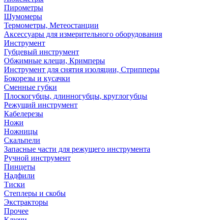
Пирометры
Шумомеры
Термометры, Метеостанции
Аксессуары для измерительного оборудования
Инструмент
Губцевый инструмент
Обжимные клещи, Кримперы
Инструмент для снятия изоляции, Стрипперы
Бокорезы и кусачки
Сменные губки
Плоскогубцы, длинногубцы, круглогубцы
Режущий инструмент
Кабелерезы
Ножи
Ножницы
Скальпели
Запасные части для режущего инструмента
Ручной инструмент
Пинцеты
Надфили
Тиски
Степлеры и скобы
Экстракторы
Прочее
Ключи