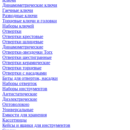
Динамометрические ключи
Гаечные ключи
Разводные ключи
Торцевые ключи и головки
Наборы ключей
Отвертки
Отвертки крестовые
Отвертки шлицевые
Динамометрические
Отвертки-звездочки Torx
Отвертки шестигранные
Отвертки керамические
Отвертки торцевые
Отвертки с насадками
Биты для отверток, насадки
Наборы отверток
Наборы инструментов
Антистатические
Диэлектрические
Оптоволокно
Универсальные
Емкости для хранения
Кассетницы
Кейсы и ящики для инструментов