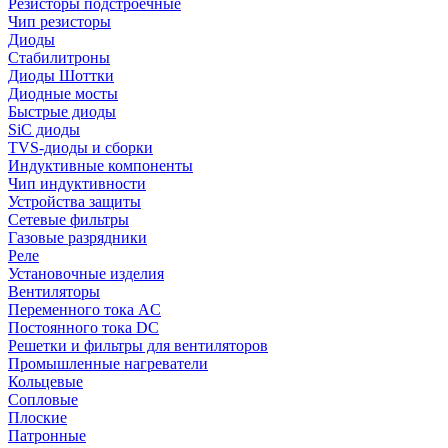
Резисторы подстроечные
Чип резисторы
Диоды
Стабилитроны
Диоды Шоттки
Диодные мосты
Быстрые диоды
SiC диоды
TVS-диоды и сборки
Индуктивные компоненты
Чип индуктивности
Устройства защиты
Сетевые фильтры
Газовые разрядники
Реле
Установочные изделия
Вентиляторы
Переменного тока AC
Постоянного тока DC
Решетки и фильтры для вентиляторов
Промышленные нагреватели
Кольцевые
Сопловые
Плоские
Патронные