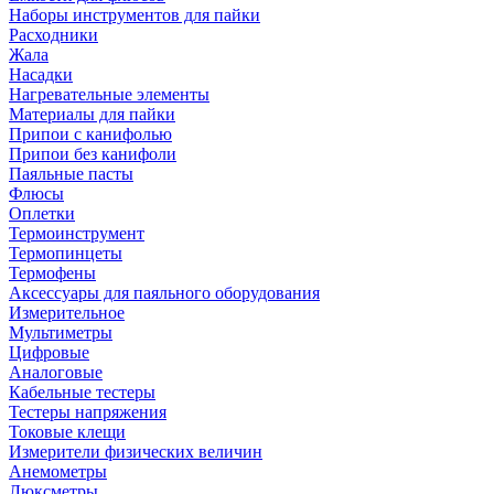
Наборы инструментов для пайки
Расходники
Жала
Насадки
Нагревательные элементы
Материалы для пайки
Припои с канифолью
Припои без канифоли
Паяльные пасты
Флюсы
Оплетки
Термоинструмент
Термопинцеты
Термофены
Аксессуары для паяльного оборудования
Измерительное
Мультиметры
Цифровые
Аналоговые
Кабельные тестеры
Тестеры напряжения
Токовые клещи
Измерители физических величин
Анемометры
Люксметры