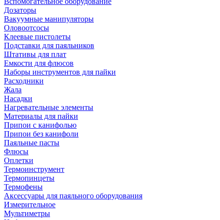
Вспомогательное оборудование
Дозаторы
Вакуумные манипуляторы
Оловоотсосы
Клеевые пистолеты
Подставки для паяльников
Штативы для плат
Емкости для флюсов
Наборы инструментов для пайки
Расходники
Жала
Насадки
Нагревательные элементы
Материалы для пайки
Припои с канифолью
Припои без канифоли
Паяльные пасты
Флюсы
Оплетки
Термоинструмент
Термопинцеты
Термофены
Аксессуары для паяльного оборудования
Измерительное
Мультиметры