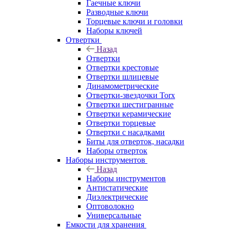
Гаечные ключи
Разводные ключи
Торцевые ключи и головки
Наборы ключей
Отвертки
Назад
Отвертки
Отвертки крестовые
Отвертки шлицевые
Динамометрические
Отвертки-звездочки Torx
Отвертки шестигранные
Отвертки керамические
Отвертки торцевые
Отвертки с насадками
Биты для отверток, насадки
Наборы отверток
Наборы инструментов
Назад
Наборы инструментов
Антистатические
Диэлектрические
Оптоволокно
Универсальные
Емкости для хранения