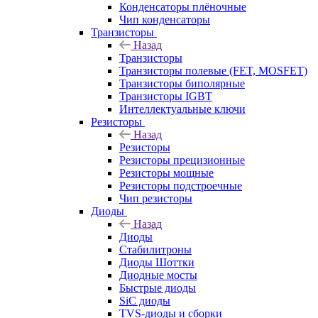
Конденсаторы плёночные
Чип конденсаторы
Транзисторы
Назад
Транзисторы
Транзисторы полевые (FET, MOSFET)
Транзисторы биполярные
Транзисторы IGBT
Интеллектуальные ключи
Резисторы
Назад
Резисторы
Резисторы прецизионные
Резисторы мощные
Резисторы подстроечные
Чип резисторы
Диоды
Назад
Диоды
Стабилитроны
Диоды Шоттки
Диодные мосты
Быстрые диоды
SiC диоды
TVS-диоды и сборки