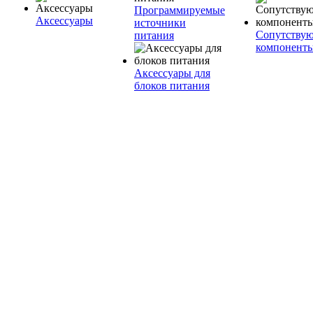
Программируемые
Аксессуары
источники
Сопутству
питания
компонент
Аксессуары для
блоков питания