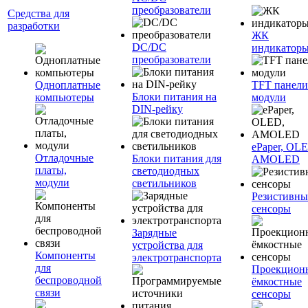
преобразователи
Средства для
разработки
ЖК
DC/DC
индикатор
преобразователи
Одноплатные
TFT панели
Блоки питания на
компьютеры
модули
DIN-рейку
ePaper, OL
Отладочные
Блоки питания для
AMOLED
платы,
светодиодных
модули
светильников
Резистивны
сенсоры
Зарядные
устройства для
Компоненты
электротранспорта
для
Проекцион
беспроводной
ёмкостные
связи
сенсоры