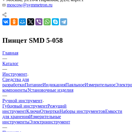
moscow@symmetron.ru
Пинцет SMD 5-058
Главная
—
Каталог
—
Инструмент
Средства для
разработки
Питание
Индикация
Паяльное
Измерительное
Электр
компоненты
Установочные изделия
—
Ручной инструмент
Губцевый инструмент
Режущий
инструмент
Ключи
Отвертки
Наборы инструментов
Емкости
для хранения
Измерительные
инструменты
Электроинструмент
—