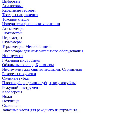
Цифровые
Аналоговые
Кабельные тестеры
Тестеры напряжения
Токовые клещи
Измерители физических величин
Анемометры
Люксметры
Пирометры
Шумомеры
Термометры, Метеостанции
Аксессуары для измерительного оборудования
Инструмент
Губцевый инструмент
Обжимные клещи, Кримперы
Инструмент для снятия изоляции, Стрипперы
Бокорезы и кусачки
Сменные губки
Плоскогубцы, длинногубцы, круглогубцы
Режущий инструмент
Кабелерезы
Ножи
Ножницы
Скальпели
Запасные части для режущего инструмента