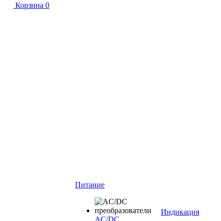
Корзина
0
Питание
Индикация
AC/DC