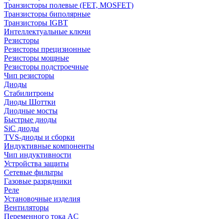
Транзисторы полевые (FET, MOSFET)
Транзисторы биполярные
Транзисторы IGBT
Интеллектуальные ключи
Резисторы
Резисторы прецизионные
Резисторы мощные
Резисторы подстроечные
Чип резисторы
Диоды
Стабилитроны
Диоды Шоттки
Диодные мосты
Быстрые диоды
SiC диоды
TVS-диоды и сборки
Индуктивные компоненты
Чип индуктивности
Устройства защиты
Сетевые фильтры
Газовые разрядники
Реле
Установочные изделия
Вентиляторы
Переменного тока AC