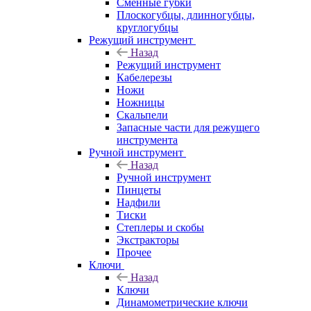
Сменные губки
Плоскогубцы, длинногубцы,
круглогубцы
Режущий инструмент
Назад
Режущий инструмент
Кабелерезы
Ножи
Ножницы
Скальпели
Запасные части для режущего
инструмента
Ручной инструмент
Назад
Ручной инструмент
Пинцеты
Надфили
Тиски
Степлеры и скобы
Экстракторы
Прочее
Ключи
Назад
Ключи
Динамометрические ключи