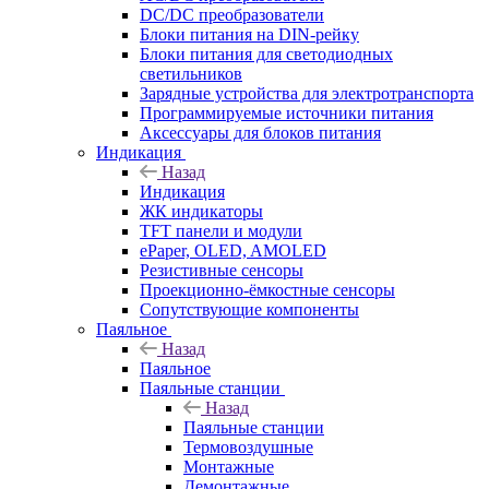
DC/DC преобразователи
Блоки питания на DIN-рейку
Блоки питания для светодиодных
светильников
Зарядные устройства для электротранспорта
Программируемые источники питания
Аксессуары для блоков питания
Индикация
Назад
Индикация
ЖК индикаторы
TFT панели и модули
ePaper, OLED, AMOLED
Резистивные сенсоры
Проекционно-ёмкостные сенсоры
Сопутствующие компоненты
Паяльное
Назад
Паяльное
Паяльные станции
Назад
Паяльные станции
Термовоздушные
Монтажные
Демонтажные