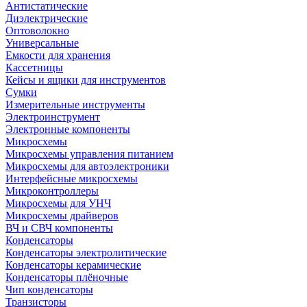
Антистатические
Диэлектрические
Оптоволокно
Универсальные
Емкости для хранения
Кассетницы
Кейсы и ящики для инструментов
Сумки
Измерительные инструменты
Электроинструмент
Электронные компоненты
Микросхемы
Микросхемы управления питанием
Микросхемы для автоэлектроники
Интерфейсные микросхемы
Микроконтроллеры
Микросхемы для УНЧ
Микросхемы драйверов
ВЧ и СВЧ компоненты
Конденсаторы
Конденсаторы электролитические
Конденсаторы керамические
Конденсаторы плёночные
Чип конденсаторы
Транзисторы