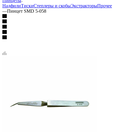
Пинцеты
Надфили
Тиски
Степлеры и скобы
Экстракторы
Прочее
—
Пинцет SMD 5-058