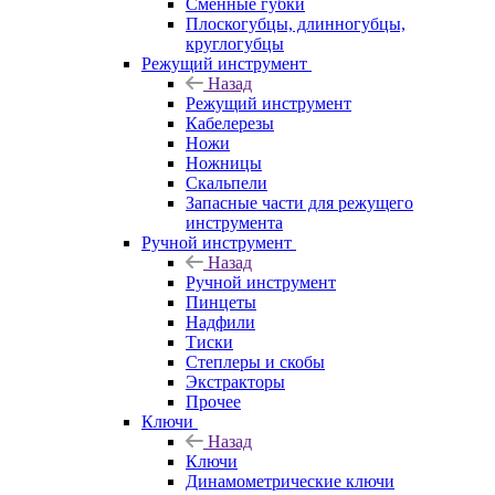
Сменные губки
Плоскогубцы, длинногубцы,
круглогубцы
Режущий инструмент
Назад
Режущий инструмент
Кабелерезы
Ножи
Ножницы
Скальпели
Запасные части для режущего
инструмента
Ручной инструмент
Назад
Ручной инструмент
Пинцеты
Надфили
Тиски
Степлеры и скобы
Экстракторы
Прочее
Ключи
Назад
Ключи
Динамометрические ключи