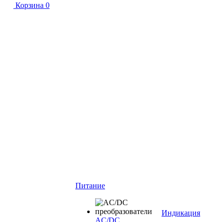
Корзина
0
Питание
Индикация
AC/DC