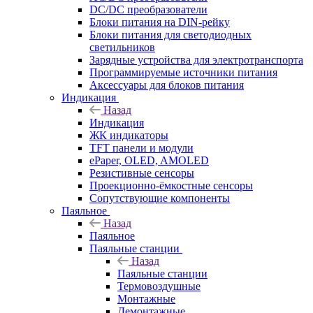
DC/DC преобразователи
Блоки питания на DIN-рейку
Блоки питания для светодиодных
светильников
Зарядные устройства для электротранспорта
Программируемые источники питания
Аксессуары для блоков питания
Индикация
Назад
Индикация
ЖК индикаторы
TFT панели и модули
ePaper, OLED, AMOLED
Резистивные сенсоры
Проекционно-ёмкостные сенсоры
Сопутствующие компоненты
Паяльное
Назад
Паяльное
Паяльные станции
Назад
Паяльные станции
Термовоздушные
Монтажные
Демонтажные