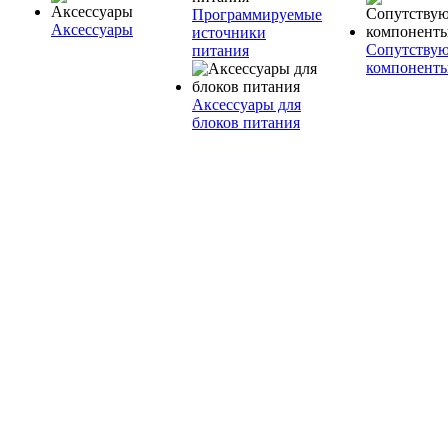
Программируемые
Аксессуары
источники
Сопутству
питания
компонент
Аксессуары для
блоков питания