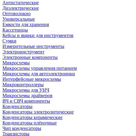
Антистатические
Диэлектрические
Оптоволокно
Универсальные
Емкости для хранения
Кассетницы
Кейсы и ящики для инструментов
Сумки
Измерительные инструменты
Электроинструмент
Электронные компоненты
Микросхемы
Микросхемы управления питанием
Микросхемы для автоэлектроники
Интерфейсные микросхемы
Микроконтроллеры
Микросхемы для УНЧ
Микросхемы драйверов
ВЧ и СВЧ компоненты
Конденсаторы
Конденсаторы электролитические
Конденсаторы керамические
Конденсаторы плёночные
Чип конденсаторы
Транзисторы