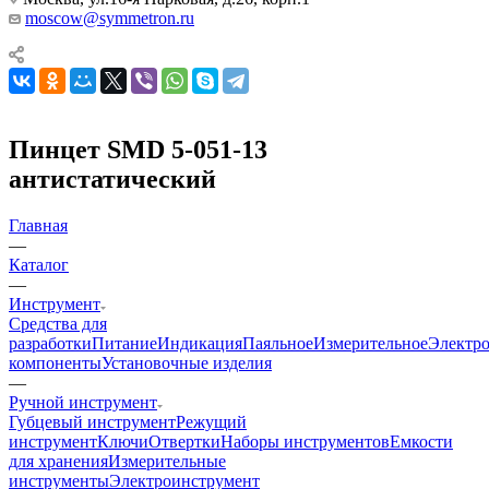
moscow@symmetron.ru
Пинцет SMD 5-051-13
антистатический
Главная
—
Каталог
—
Инструмент
Средства для
разработки
Питание
Индикация
Паяльное
Измерительное
Электр
компоненты
Установочные изделия
—
Ручной инструмент
Губцевый инструмент
Режущий
инструмент
Ключи
Отвертки
Наборы инструментов
Емкости
для хранения
Измерительные
инструменты
Электроинструмент