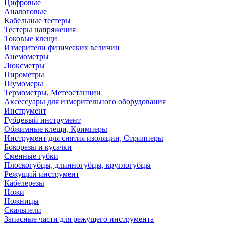
Цифровые
Аналоговые
Кабельные тестеры
Тестеры напряжения
Токовые клещи
Измерители физических величин
Анемометры
Люксметры
Пирометры
Шумомеры
Термометры, Метеостанции
Аксессуары для измерительного оборудования
Инструмент
Губцевый инструмент
Обжимные клещи, Кримперы
Инструмент для снятия изоляции, Стрипперы
Бокорезы и кусачки
Сменные губки
Плоскогубцы, длинногубцы, круглогубцы
Режущий инструмент
Кабелерезы
Ножи
Ножницы
Скальпели
Запасные части для режущего инструмента