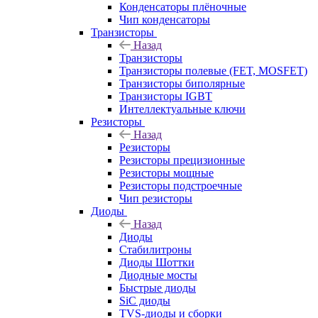
Конденсаторы плёночные
Чип конденсаторы
Транзисторы
Назад
Транзисторы
Транзисторы полевые (FET, MOSFET)
Транзисторы биполярные
Транзисторы IGBT
Интеллектуальные ключи
Резисторы
Назад
Резисторы
Резисторы прецизионные
Резисторы мощные
Резисторы подстроечные
Чип резисторы
Диоды
Назад
Диоды
Стабилитроны
Диоды Шоттки
Диодные мосты
Быстрые диоды
SiC диоды
TVS-диоды и сборки