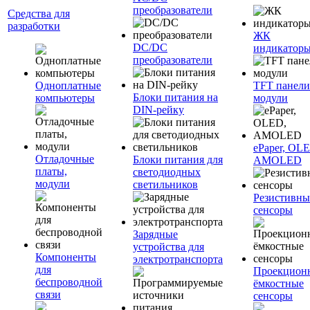
преобразователи
Средства для
разработки
ЖК
DC/DC
индикатор
преобразователи
Одноплатные
TFT панели
Блоки питания на
компьютеры
модули
DIN-рейку
ePaper, OL
Отладочные
Блоки питания для
AMOLED
платы,
светодиодных
модули
светильников
Резистивны
сенсоры
Зарядные
устройства для
Компоненты
электротранспорта
для
Проекцион
беспроводной
ёмкостные
связи
сенсоры