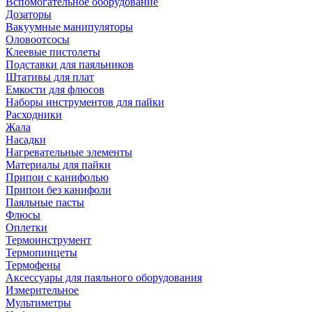
Вспомогательное оборудование
Дозаторы
Вакуумные манипуляторы
Оловоотсосы
Клеевые пистолеты
Подставки для паяльников
Штативы для плат
Емкости для флюсов
Наборы инструментов для пайки
Расходники
Жала
Насадки
Нагревательные элементы
Материалы для пайки
Припои с канифолью
Припои без канифоли
Паяльные пасты
Флюсы
Оплетки
Термоинструмент
Термопинцеты
Термофены
Аксессуары для паяльного оборудования
Измерительное
Мультиметры