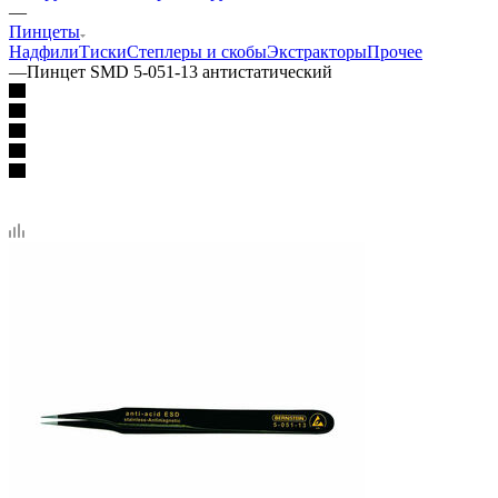
—
Пинцеты
Надфили
Тиски
Степлеры и скобы
Экстракторы
Прочее
—
Пинцет SMD 5-051-13 антистатический