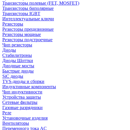
Транзисторы полевые (FET, MOSFET)
Транзисторы биполярные
Транзисторы IGBT
Интеллектуальные ключи
Резисторы
Резисторы прецизионные
Резисторы мощные
Резисторы подстроечные
Чип резисторы
Диоды
Стабилитроны
Диоды Шоттки
Диодные мосты
Быстрые диоды
SiC диоды
TVS-диоды и сборки
Индуктивные компоненты
Чип индуктивности
Устройства защиты
Сетевые фильтры
Газовые разрядники
Реле
Установочные изделия
Вентиляторы
Переменного тока AC