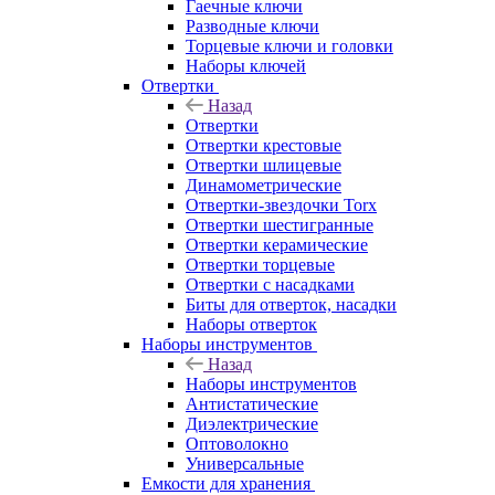
Гаечные ключи
Разводные ключи
Торцевые ключи и головки
Наборы ключей
Отвертки
Назад
Отвертки
Отвертки крестовые
Отвертки шлицевые
Динамометрические
Отвертки-звездочки Torx
Отвертки шестигранные
Отвертки керамические
Отвертки торцевые
Отвертки с насадками
Биты для отверток, насадки
Наборы отверток
Наборы инструментов
Назад
Наборы инструментов
Антистатические
Диэлектрические
Оптоволокно
Универсальные
Емкости для хранения