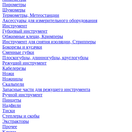
Пирометры
Шумомеры
Термометры, Метеостанции
Аксессуары для измерительного оборудования
Инструмент
Губцевый инструмент
Обжимные клещи, Кримперы
Инструмент для снятия изоляции, Стрипперы
Бокорезы и кусачки
Сменные губки
Плоскогубцы, длинногубцы, круглогубцы
Режущий инструмент
Кабелерезы
Ножи
Ножницы
Скальпели
Запасные части для режущего инструмента
Ручной инструмент
Пинцеты
Надфили
Тиски
Степлеры и скобы
Экстракторы
Прочее
Ключи