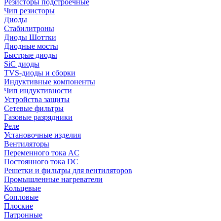
Резисторы подстроечные
Чип резисторы
Диоды
Стабилитроны
Диоды Шоттки
Диодные мосты
Быстрые диоды
SiC диоды
TVS-диоды и сборки
Индуктивные компоненты
Чип индуктивности
Устройства защиты
Сетевые фильтры
Газовые разрядники
Реле
Установочные изделия
Вентиляторы
Переменного тока AC
Постоянного тока DC
Решетки и фильтры для вентиляторов
Промышленные нагреватели
Кольцевые
Сопловые
Плоские
Патронные