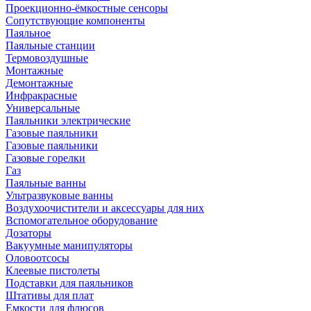
Проекционно-ёмкостные сенсоры
Сопутствующие компоненты
Паяльное
Паяльные станции
Термовоздушные
Монтажные
Демонтажные
Инфракрасные
Универсальные
Паяльники электрические
Газовые паяльники
Газовые паяльники
Газовые горелки
Газ
Паяльные ванны
Ультразвуковые ванны
Воздухоочистители и аксессуары для них
Вспомогательное оборудование
Дозаторы
Вакуумные манипуляторы
Оловоотсосы
Клеевые пистолеты
Подставки для паяльников
Штативы для плат
Емкости для флюсов