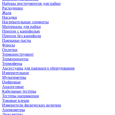
Наборы инструментов для пайки
Расходники
Жала
Насадки
Нагревательные элементы
Материалы для пайки
Припои с канифолью
Припои без канифоли
Паяльные пасты
Флюсы
Оплетки
Термоинструмент
Термопинцеты
Термофены
Аксессуары для паяльного оборудования
Измерительное
Мультиметры
Цифровые
Аналоговые
Кабельные тестеры
Тестеры напряжения
Токовые клещи
Измерители физических величин
Анемометры
Люксметры