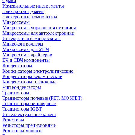
Сумки
Измерительные инструменты
Электроинструмент
Электронные компоненты
Микросхемы
Микросхемы управления питанием
Микросхемы для автоэлектроники
Интерфейсные микросхемы
Микроконтроллеры
Микросхемы для УНЧ
Микросхемы драйверов
ВЧ и СВЧ компоненты
Конденсаторы
Конденсаторы электролитические
Конденсаторы керамические
Конденсаторы плёночные
Чип конденсаторы
Транзисторы
Транзисторы полевые (FET, MOSFET)
Транзисторы биполярные
Транзисторы IGBT
Интеллектуальные ключи
Резисторы
Резисторы прецизионные
Резисторы мощные