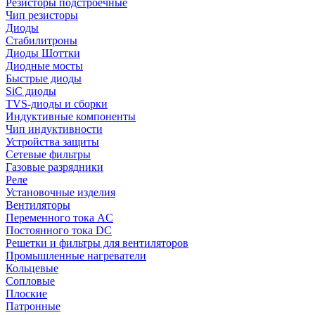
Резисторы подстроечные
Чип резисторы
Диоды
Стабилитроны
Диоды Шоттки
Диодные мосты
Быстрые диоды
SiC диоды
TVS-диоды и сборки
Индуктивные компоненты
Чип индуктивности
Устройства защиты
Сетевые фильтры
Газовые разрядники
Реле
Установочные изделия
Вентиляторы
Переменного тока AC
Постоянного тока DC
Решетки и фильтры для вентиляторов
Промышленные нагреватели
Кольцевые
Сопловые
Плоские
Патронные