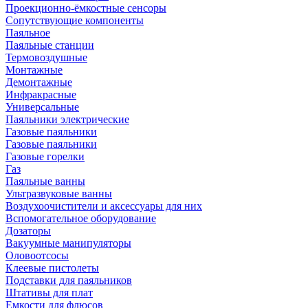
Проекционно-ёмкостные сенсоры
Сопутствующие компоненты
Паяльное
Паяльные станции
Термовоздушные
Монтажные
Демонтажные
Инфракрасные
Универсальные
Паяльники электрические
Газовые паяльники
Газовые паяльники
Газовые горелки
Газ
Паяльные ванны
Ультразвуковые ванны
Воздухоочистители и аксессуары для них
Вспомогательное оборудование
Дозаторы
Вакуумные манипуляторы
Оловоотсосы
Клеевые пистолеты
Подставки для паяльников
Штативы для плат
Емкости для флюсов