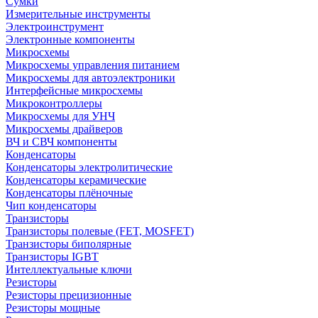
Сумки
Измерительные инструменты
Электроинструмент
Электронные компоненты
Микросхемы
Микросхемы управления питанием
Микросхемы для автоэлектроники
Интерфейсные микросхемы
Микроконтроллеры
Микросхемы для УНЧ
Микросхемы драйверов
ВЧ и СВЧ компоненты
Конденсаторы
Конденсаторы электролитические
Конденсаторы керамические
Конденсаторы плёночные
Чип конденсаторы
Транзисторы
Транзисторы полевые (FET, MOSFET)
Транзисторы биполярные
Транзисторы IGBT
Интеллектуальные ключи
Резисторы
Резисторы прецизионные
Резисторы мощные