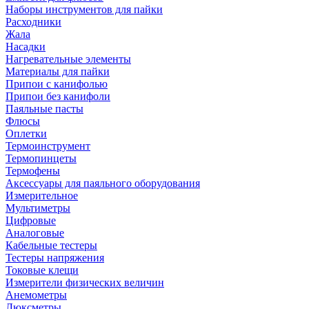
Наборы инструментов для пайки
Расходники
Жала
Насадки
Нагревательные элементы
Материалы для пайки
Припои с канифолью
Припои без канифоли
Паяльные пасты
Флюсы
Оплетки
Термоинструмент
Термопинцеты
Термофены
Аксессуары для паяльного оборудования
Измерительное
Мультиметры
Цифровые
Аналоговые
Кабельные тестеры
Тестеры напряжения
Токовые клещи
Измерители физических величин
Анемометры
Люксметры