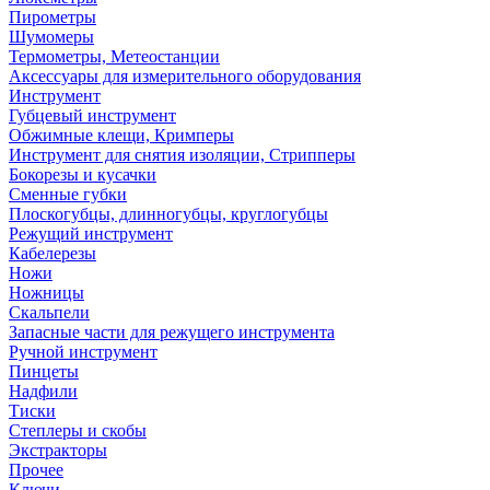
Пирометры
Шумомеры
Термометры, Метеостанции
Аксессуары для измерительного оборудования
Инструмент
Губцевый инструмент
Обжимные клещи, Кримперы
Инструмент для снятия изоляции, Стрипперы
Бокорезы и кусачки
Сменные губки
Плоскогубцы, длинногубцы, круглогубцы
Режущий инструмент
Кабелерезы
Ножи
Ножницы
Скальпели
Запасные части для режущего инструмента
Ручной инструмент
Пинцеты
Надфили
Тиски
Степлеры и скобы
Экстракторы
Прочее
Ключи