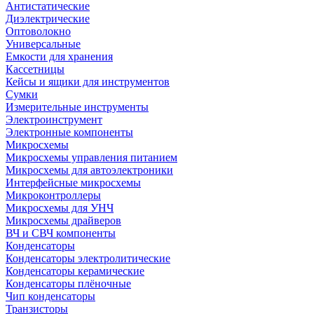
Антистатические
Диэлектрические
Оптоволокно
Универсальные
Емкости для хранения
Кассетницы
Кейсы и ящики для инструментов
Сумки
Измерительные инструменты
Электроинструмент
Электронные компоненты
Микросхемы
Микросхемы управления питанием
Микросхемы для автоэлектроники
Интерфейсные микросхемы
Микроконтроллеры
Микросхемы для УНЧ
Микросхемы драйверов
ВЧ и СВЧ компоненты
Конденсаторы
Конденсаторы электролитические
Конденсаторы керамические
Конденсаторы плёночные
Чип конденсаторы
Транзисторы