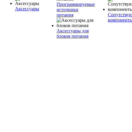
Программируемые
Аксессуары
источники
Сопутству
питания
компонент
Аксессуары для
блоков питания