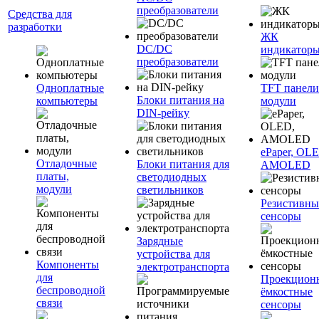
преобразователи
Средства для
разработки
ЖК
DC/DC
индикатор
преобразователи
Одноплатные
TFT панели
Блоки питания на
компьютеры
модули
DIN-рейку
ePaper, OL
Отладочные
Блоки питания для
AMOLED
платы,
светодиодных
модули
светильников
Резистивны
сенсоры
Зарядные
устройства для
Компоненты
электротранспорта
для
Проекцион
беспроводной
ёмкостные
связи
сенсоры