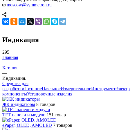
moscow@symmetron.ru
Индикация
295
Главная
—
Каталог
—
Индикация
Средства для
разработки
Питание
Паяльное
Измерительное
Инструмент
Элект
компоненты
Установочные изделия
ЖК индикаторы
8 товаров
TFT панели и модули
151 товар
ePaper, OLED, AMOLED
7 товаров