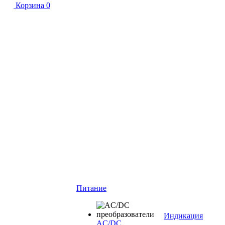
Корзина
0
Питание
Индикация
AC/DC