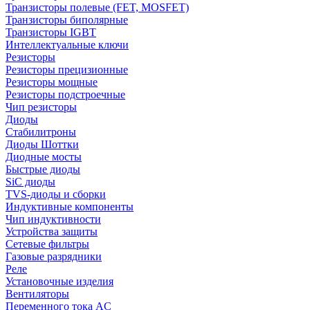
Транзисторы полевые (FET, MOSFET)
Транзисторы биполярные
Транзисторы IGBT
Интеллектуальные ключи
Резисторы
Резисторы прецизионные
Резисторы мощные
Резисторы подстроечные
Чип резисторы
Диоды
Стабилитроны
Диоды Шоттки
Диодные мосты
Быстрые диоды
SiC диоды
TVS-диоды и сборки
Индуктивные компоненты
Чип индуктивности
Устройства защиты
Сетевые фильтры
Газовые разрядники
Реле
Установочные изделия
Вентиляторы
Переменного тока AC