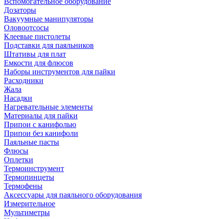
Вспомогательное оборудование
Дозаторы
Вакуумные манипуляторы
Оловоотсосы
Клеевые пистолеты
Подставки для паяльников
Штативы для плат
Емкости для флюсов
Наборы инструментов для пайки
Расходники
Жала
Насадки
Нагревательные элементы
Материалы для пайки
Припои с канифолью
Припои без канифоли
Паяльные пасты
Флюсы
Оплетки
Термоинструмент
Термопинцеты
Термофены
Аксессуары для паяльного оборудования
Измерительное
Мультиметры