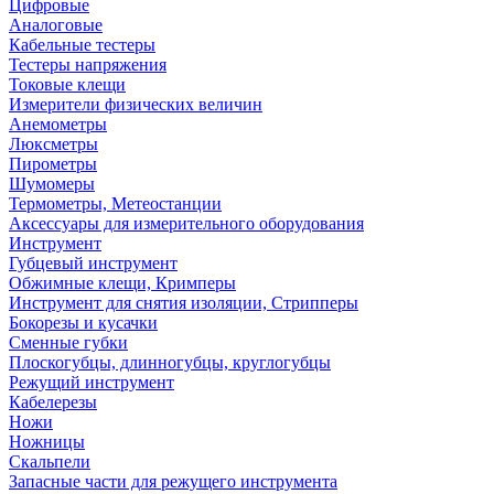
Цифровые
Аналоговые
Кабельные тестеры
Тестеры напряжения
Токовые клещи
Измерители физических величин
Анемометры
Люксметры
Пирометры
Шумомеры
Термометры, Метеостанции
Аксессуары для измерительного оборудования
Инструмент
Губцевый инструмент
Обжимные клещи, Кримперы
Инструмент для снятия изоляции, Стрипперы
Бокорезы и кусачки
Сменные губки
Плоскогубцы, длинногубцы, круглогубцы
Режущий инструмент
Кабелерезы
Ножи
Ножницы
Скальпели
Запасные части для режущего инструмента