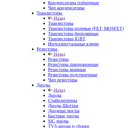
Конденсаторы плёночные
Чип конденсаторы
Транзисторы
Назад
Транзисторы
Транзисторы полевые (FET, MOSFET)
Транзисторы биполярные
Транзисторы IGBT
Интеллектуальные ключи
Резисторы
Назад
Резисторы
Резисторы прецизионные
Резисторы мощные
Резисторы подстроечные
Чип резисторы
Диоды
Назад
Диоды
Стабилитроны
Диоды Шоттки
Диодные мосты
Быстрые диоды
SiC диоды
TVS-диоды и сборки