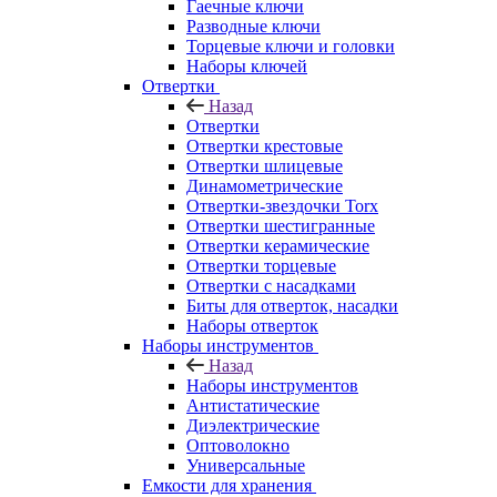
Гаечные ключи
Разводные ключи
Торцевые ключи и головки
Наборы ключей
Отвертки
Назад
Отвертки
Отвертки крестовые
Отвертки шлицевые
Динамометрические
Отвертки-звездочки Torx
Отвертки шестигранные
Отвертки керамические
Отвертки торцевые
Отвертки с насадками
Биты для отверток, насадки
Наборы отверток
Наборы инструментов
Назад
Наборы инструментов
Антистатические
Диэлектрические
Оптоволокно
Универсальные
Емкости для хранения