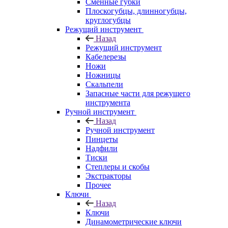
Сменные губки
Плоскогубцы, длинногубцы,
круглогубцы
Режущий инструмент
Назад
Режущий инструмент
Кабелерезы
Ножи
Ножницы
Скальпели
Запасные части для режущего
инструмента
Ручной инструмент
Назад
Ручной инструмент
Пинцеты
Надфили
Тиски
Степлеры и скобы
Экстракторы
Прочее
Ключи
Назад
Ключи
Динамометрические ключи