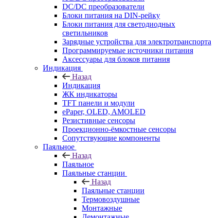
DC/DC преобразователи
Блоки питания на DIN-рейку
Блоки питания для светодиодных
светильников
Зарядные устройства для электротранспорта
Программируемые источники питания
Аксессуары для блоков питания
Индикация
Назад
Индикация
ЖК индикаторы
TFT панели и модули
ePaper, OLED, AMOLED
Резистивные сенсоры
Проекционно-ёмкостные сенсоры
Сопутствующие компоненты
Паяльное
Назад
Паяльное
Паяльные станции
Назад
Паяльные станции
Термовоздушные
Монтажные
Демонтажные