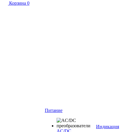
Корзина
0
Питание
Индикация
AC/DC