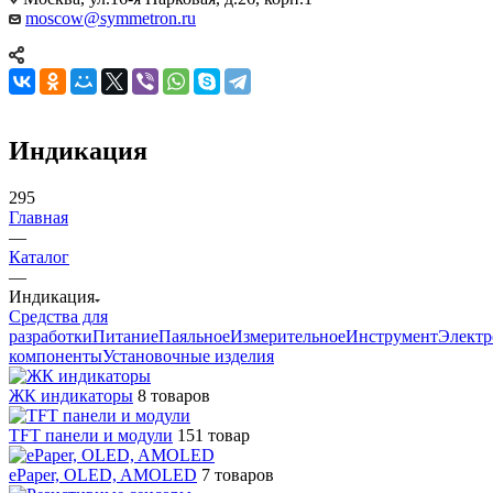
moscow@symmetron.ru
Индикация
295
Главная
—
Каталог
—
Индикация
Средства для
разработки
Питание
Паяльное
Измерительное
Инструмент
Элект
компоненты
Установочные изделия
ЖК индикаторы
8 товаров
TFT панели и модули
151 товар
ePaper, OLED, AMOLED
7 товаров