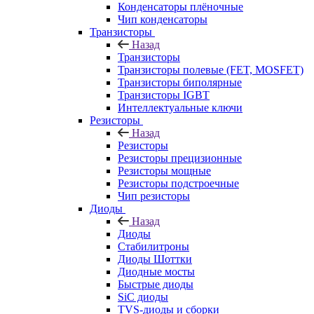
Конденсаторы плёночные
Чип конденсаторы
Транзисторы
Назад
Транзисторы
Транзисторы полевые (FET, MOSFET)
Транзисторы биполярные
Транзисторы IGBT
Интеллектуальные ключи
Резисторы
Назад
Резисторы
Резисторы прецизионные
Резисторы мощные
Резисторы подстроечные
Чип резисторы
Диоды
Назад
Диоды
Стабилитроны
Диоды Шоттки
Диодные мосты
Быстрые диоды
SiC диоды
TVS-диоды и сборки