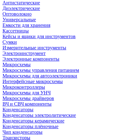
Антистатические
Диэлектрические
Оптоволокно
Универсальные
Емкости для хранения
Кассетницы
Кейсы и ящики для инструментов
Сумки
Измерительные инструменты
Электроинструмент
Электронные компоненты
Микросхемы
Микросхемы управления питанием
Микросхемы для автоэлектроники
Интерфейсные микросхемы
Микроконтроллеры
Микросхемы для УНЧ
Микросхемы драйверов
ВЧ и СВЧ компоненты
Конденсаторы
Конденсаторы электролитические
Конденсаторы керамические
Конденсаторы плёночные
Чип конденсаторы
Транзисторы