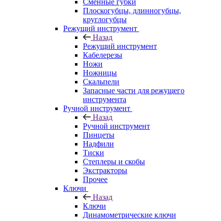
Сменные губки
Плоскогубцы, длинногубцы,
круглогубцы
Режущий инструмент
Назад
Режущий инструмент
Кабелерезы
Ножи
Ножницы
Скальпели
Запасные части для режущего
инструмента
Ручной инструмент
Назад
Ручной инструмент
Пинцеты
Надфили
Тиски
Степлеры и скобы
Экстракторы
Прочее
Ключи
Назад
Ключи
Динамометрические ключи