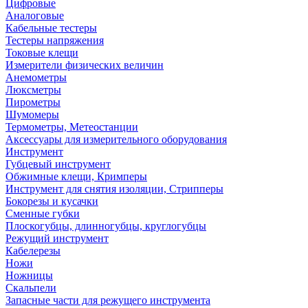
Цифровые
Аналоговые
Кабельные тестеры
Тестеры напряжения
Токовые клещи
Измерители физических величин
Анемометры
Люксметры
Пирометры
Шумомеры
Термометры, Метеостанции
Аксессуары для измерительного оборудования
Инструмент
Губцевый инструмент
Обжимные клещи, Кримперы
Инструмент для снятия изоляции, Стрипперы
Бокорезы и кусачки
Сменные губки
Плоскогубцы, длинногубцы, круглогубцы
Режущий инструмент
Кабелерезы
Ножи
Ножницы
Скальпели
Запасные части для режущего инструмента