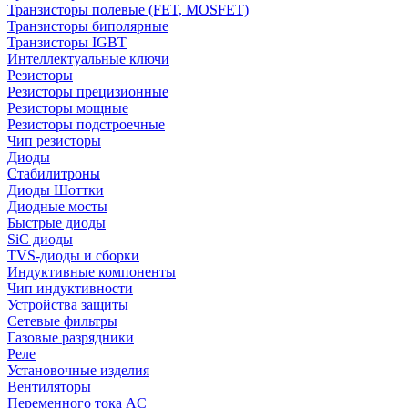
Транзисторы полевые (FET, MOSFET)
Транзисторы биполярные
Транзисторы IGBT
Интеллектуальные ключи
Резисторы
Резисторы прецизионные
Резисторы мощные
Резисторы подстроечные
Чип резисторы
Диоды
Стабилитроны
Диоды Шоттки
Диодные мосты
Быстрые диоды
SiC диоды
TVS-диоды и сборки
Индуктивные компоненты
Чип индуктивности
Устройства защиты
Сетевые фильтры
Газовые разрядники
Реле
Установочные изделия
Вентиляторы
Переменного тока AC