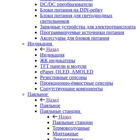
DC/DC преобразователи
Блоки питания на DIN-рейку
Блоки питания для светодиодных
светильников
Зарядные устройства для электротранспорта
Программируемые источники питания
Аксессуары для блоков питания
Индикация
Назад
Индикация
ЖК индикаторы
TFT панели и модули
ePaper, OLED, AMOLED
Резистивные сенсоры
Проекционно-ёмкостные сенсоры
Сопутствующие компоненты
Паяльное
Назад
Паяльное
Паяльные станции
Назад
Паяльные станции
Термовоздушные
Монтажные
Демонтажные