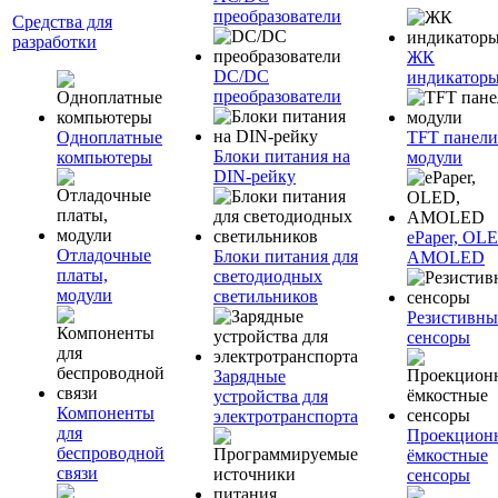
преобразователи
Средства для
разработки
ЖК
DC/DC
индикатор
преобразователи
Одноплатные
TFT панели
Блоки питания на
компьютеры
модули
DIN-рейку
ePaper, OL
Отладочные
Блоки питания для
AMOLED
платы,
светодиодных
модули
светильников
Резистивны
сенсоры
Зарядные
устройства для
Компоненты
электротранспорта
для
Проекцион
беспроводной
ёмкостные
связи
сенсоры