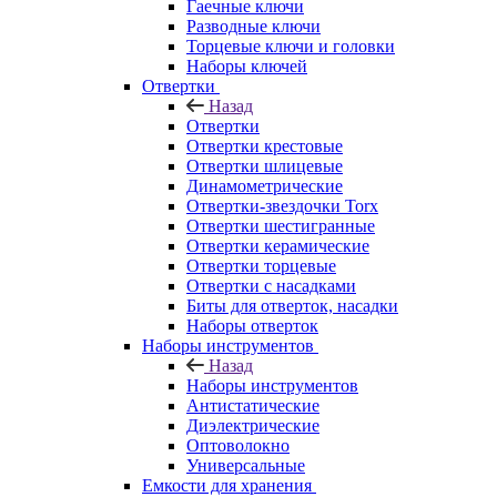
Гаечные ключи
Разводные ключи
Торцевые ключи и головки
Наборы ключей
Отвертки
Назад
Отвертки
Отвертки крестовые
Отвертки шлицевые
Динамометрические
Отвертки-звездочки Torx
Отвертки шестигранные
Отвертки керамические
Отвертки торцевые
Отвертки с насадками
Биты для отверток, насадки
Наборы отверток
Наборы инструментов
Назад
Наборы инструментов
Антистатические
Диэлектрические
Оптоволокно
Универсальные
Емкости для хранения