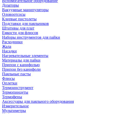
Вспомогательное оборудование
Дозаторы
Вакуумные манипуляторы
Оловоотсосы
Клеевые пистолеты
Подставки для паяльников
Штативы для плат
Емкости для флюсов
Наборы инструментов для пайки
Расходники
Жала
Насадки
Нагревательные элементы
Материалы для пайки
Припои с канифолью
Припои без канифоли
Паяльные пасты
Флюсы
Оплетки
Термоинструмент
Термопинцеты
Термофены
Аксессуары для паяльного оборудования
Измерительное
Мультиметры